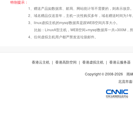
特别提示：
1、赠送产品如数据库、邮局、网站统计等不需要的，则表示放弃
Windows2008/
Windows2008/
Windows2
2、域名赠品仅送首年，主机一次性购买多年，域名赠送时间为1年
操作系统
设置首页
数据定期备份
Linux
Linux
Linux
3、linux虚拟主机的mysql数据库是跟WEB空间共享大小。
比如：LinuxA型主机，WEB空间+mysql数据库一共=3
PHP
错误页面定义
数据自助恢复
4、任何虚拟主机用户都严禁发送垃圾邮件。
ASP
rar在线压缩
10重安全保障
香港云主机
|
香港高防空间
|
香港虚拟主机
|
香港云服务器
Copyright © 2008-
2026
雨
ASP.net
免费预装软件
千兆防火墙系统
北流市嘉裕
MSSQL
版本:2000/2005/
Urlrewrite
QQ全球免费电话
2008/2012
MySQL
24x7x365
流量分析
版本:5.1/5.6
在线有问必答