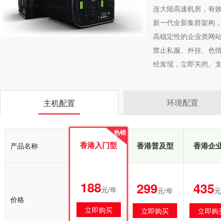
连大陆高速机房，有
新一代全新集群架构，
高稳定性的企业类网
禁止私服、外挂、色情
经发现，立即关闭。支持
环境配置
主机配置
热销
热销
香港入门型
香港入门型
香港普及型
香港企
产品名称
188
188
299
435
元/年
元/年
元/年
元
价格
立即购买
立即购买
立即购买
立即购