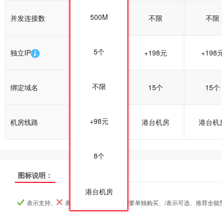
500M
并发连接数
不限
不限
不限
5个
独立IP
+198元
+198元
+198
不限
绑定域名
15个
15个
15个
+98元
机房线路
港台机房
港台机房
港台机
8个
热销
热销
热销
图标说明：
香港入门型
香港入门型
香港入门型
香港普及型
香港普及型
香港普及型
香港企
香港企
香港企
产品名称
产品名称
产品名称
港台机房
表示支持、
表示不支持、
表示需要单独购买、/表示可选、推荐全能
产品编号
产品编号
产品编号
tw000
tw000
tw000
tw001
tw001
tw001
tw002
tw002
tw002