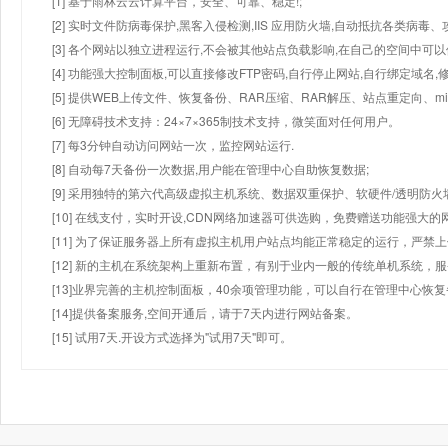
[1] 基于雨林云云计算平台，安全、可靠、稳定!;
[2] 实时文件防病毒保护,黑客入侵检测,IIS 应用防火墙,自动抵抗各类病毒、
[3] 各个网站以独立进程运行,不会被其他站点负载影响,在自己的空间中可以使用
[4] 功能强大控制面板,可以直接修改FTP密码,自行停止网站,自行绑定域名,
[5] 提供WEB上传文件、恢复备份、RAR压缩、RAR解压、站点重定向
[6] 无障碍技术支持：24×7×365制技术支持，微笑面对任何用户。
[7] 每3分钟自动访问网站一次，监控网站运行.
[8] 自动每7天备份一次数据,用户能在管理中心自助恢复数据;
[9] 采用独特的第六代高级虚拟主机系统、数据双重保护、软硬件/透明防火
[10] 在线支付，实时开设,CDN网络加速器可供选购，免费赠送功能强大
[11] 为了保证服务器上所有虚拟主机用户站点均能正常稳定的运行，严禁上
[12] 新的主机在系统架构上重新布置，有别于业内一般的传统单机系统，
[13]业界完善的主机控制面板，40余项管理功能，可以自行在管理中心恢
[14]提供备案服务,空间开通后，请于7天内进行网站备案。
[15] 试用7天.开设方式选择为"试用7天"即可。