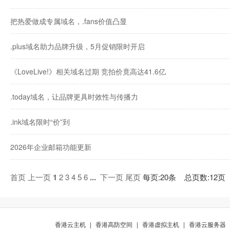
把热爱做成专属域名，.fans价值凸显
.plus域名助力品牌升级，5月促销限时开启
《LoveLive!》相关域名过期 竞拍价竟高达41.6亿
.today域名，让品牌更具时效性与传播力
.ink域名限时“价”到
2026年企业邮箱功能更新
首页
上一页
1
2
3
4
5
6
...
下一页
尾页
每页:20条 总页数:12页
香港云主机
|
香港高防空间
|
香港虚拟主机
|
香港云服务器