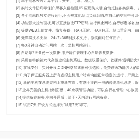
[1] 基于雨林云云计算平台，安全、可靠、稳定!;
[2] 实时文件防病毒保护,黑客入侵检测,IIS 应用防火墙,自动抵抗各类病毒、
[3] 各个网站以独立进程运行,不会被其他站点负载影响,在自己的空间中可以使用
[4] 功能强大控制面板,可以直接修改FTP密码,自行停止网站,自行绑定域名,
[5] 提供WEB上传文件、恢复备份、RAR压缩、RAR解压、站点重定向
[6] 无障碍技术支持：24×7×365制技术支持，微笑面对任何用户。
[7] 每3分钟自动访问网站一次，监控网站运行.
[8] 自动每7天备份一次数据,用户能在管理中心自助恢复数据;
[9] 采用独特的第六代高级虚拟主机系统、数据双重保护、软硬件/透明防火
[10] 在线支付，实时开设,CDN网络加速器可供选购，免费赠送功能强大
[11] 为了保证服务器上所有虚拟主机用户站点均能正常稳定的运行，严禁上
[12] 新的主机在系统架构上重新布置，有别于业内一般的传统单机系统，
[13]业界完善的主机控制面板，40余项管理功能，可以自行在管理中心恢
[14]提供备案服务,空间开通后，请于7天内进行网站备案。
[15] 试用7天.开设方式选择为"试用7天"即可。