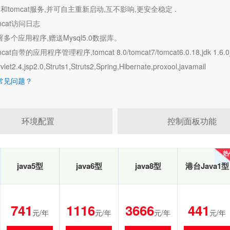
vm和tomcat服务,并可自主重新启动,互不影响,更安全稳定 .
mcat访问日志
署多个应用程序,赠送Mysql5.0数据库。
cat自带的应用程序管理程序,tomcat 8.0/tomcat7/tomcat6.0.18,jdk 1.6.0_1
et2.4,jsp2.0,Struts1,Struts2,Spring,Hibernate,proxool,javamail
机常见问题？
环境配置
控制面板功能
热
热
java5型
java6型
java8型
港台Java1型
741
1116
3666
441
元/年
元/年
元/年
元/年