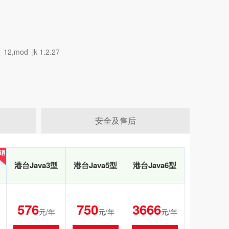
2,mod_jk 1.2.27
安全及售后
销
销
港台Java3型
港台Java5型
港台Java6型
576
750
3666
元/年
元/年
元/年