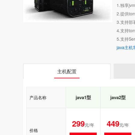
1.独享j
2.提供to
3.支持部
4.支持tom
5.支持Servl
java主
主机配置
java1型
java2型
产品名称
299
449
元/年
元/年
价格