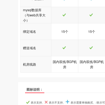
mysql数据库
（与web共享大
小）
绑定域名
15个
15个
赠送域名
国内双线/BGP机
国内双线/BGP机
机房线路
房
房
图标说明：
java1型
java1型
java1型
java2型
java2型
java2型
产品名称
产品名称
产品名称
表示支持、
表示不支持、
表示需要单独购买、/表示