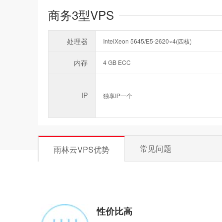
商务3型VPS
处理器
IntelXeon 5645/E5-2620×4(四核)
内存
4 GB ECC
IP
独享IP一个
常见问题
雨林云VPS优势
性价比高