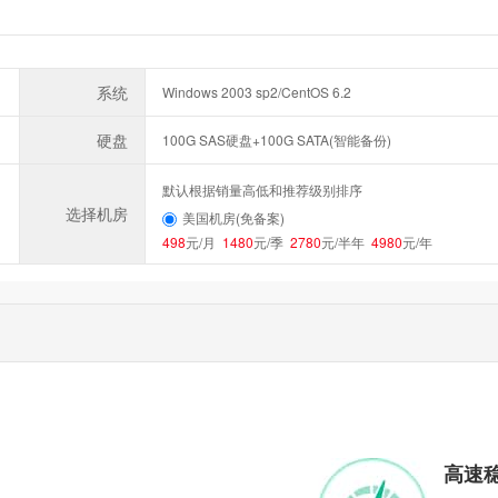
系统
Windows 2003 sp2/CentOS 6.2
硬盘
100G SAS硬盘+100G SATA(智能备份)
默认根据销量高低和推荐级别排序
选择机房
美国机房(免备案)
498
元/月
1480
元/季
2780
元/半年
4980
元/年
高速